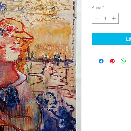
Antal
*
Lä